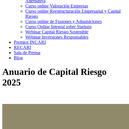
Alternativa
Curso online Valoración Empresas
Curso online Reestructuración Empresarial y Capital
Riesgo
Curso online de Fusiones y Adquisiciones
Curso Online Integral sobre Startups
Webinar Capital Riesgo Sostenible
Webinar Inversiones Responsables
Premios INCARI
RECARI
Sala de Prensa
Blog
Anuario de Capital Riesgo
2025