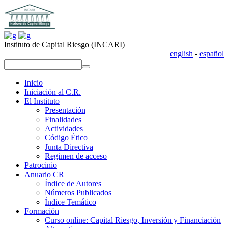
Instituto de Capital Riesgo (INCARI)
english
-
español
replica uhren
repliche orologi
replica rolex
replika klockor
replica uhren
repliche orologi
replica rolex
replika klockor
Inicio
Iniciación al C.R.
El Instituto
Presentación
Finalidades
Actividades
Código Ético
Junta Directiva
Regimen de acceso
Patrocinio
Anuario CR
Índice de Autores
Números Publicados
Índice Temático
Formación
Curso online: Capital Riesgo, Inversión y Financiación