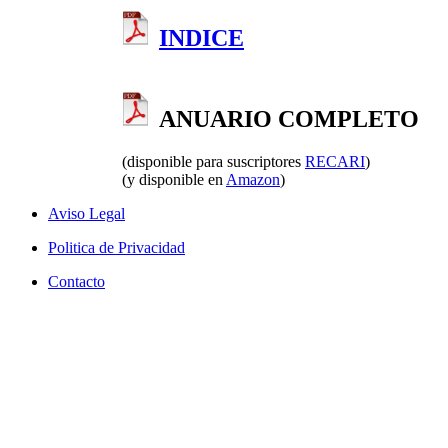
repl
초
horl
INDICE
기
repl
단
wat
계
fake
wat
에
repl
ANUARIO COMPLETO
는
uhre
많
repl
은
(disponible para suscriptores
RECARI
)
orol
(y disponible en
Amazon
)
재
repl
정
role
Aviso Legal
repl
지
kloc
원
Politica de Privacidad
이
Contacto
필
요
합
니
다.
회
사
를