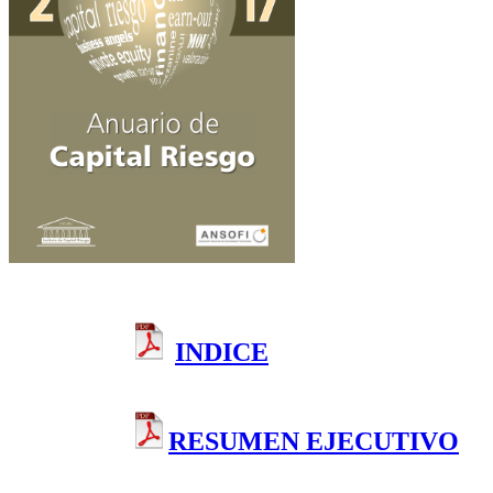
repli
사
klok
업
repli
초
horl
INDICE
기
repli
단
watc
계
fake
watc
에
repli
RESUMEN EJECUTIVO
는
uhre
많
repl
은