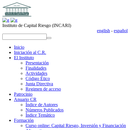
Instituto de Capital Riesgo (INCARI)
english
-
español
replica uhren
repliche orologi
replica rolex
replika klockor
replica uhren
repliche orologi
replica rolex
replika klockor
Inicio
Iniciación al C.R.
El Instituto
Presentación
Finalidades
Actividades
Código Ético
Junta Directiva
Regimen de acceso
Patrocinio
Anuario CR
Índice de Autores
Números Publicados
Índice Temático
Formación
Curso online: Capital Riesgo, Inversión y Financiación