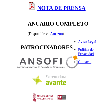
orol
재
repli
NOTA DE PRENSA
정
role
repli
지
kloc
원
ANUARIO COMPLETO
이
필
요
(Disponible en
Amazon
)
합
Aviso Legal
니
PATROCINADORES
다.
Politica de
회
Privacidad
사
Contacto
를
계
속
운
영
하
려
면
말