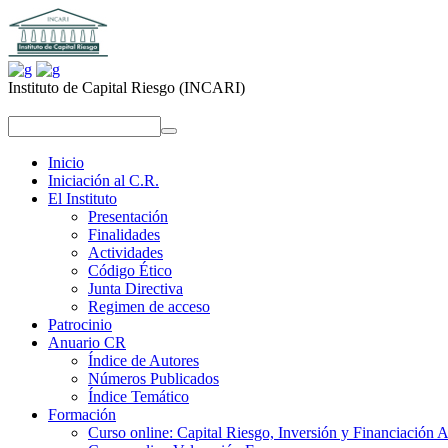
Instituto de Capital Riesgo (INCARI)
replica uhren
repliche orologi
replica rolex
replika klockor
replica uhren
repliche orologi
replica rolex
replika klockor
Inicio
Iniciación al C.R.
El Instituto
Presentación
Finalidades
Actividades
Código Ético
Junta Directiva
Regimen de acceso
Patrocinio
Anuario CR
Índice de Autores
Números Publicados
Índice Temático
Formación
Curso online: Capital Riesgo, Inversión y Financiación A