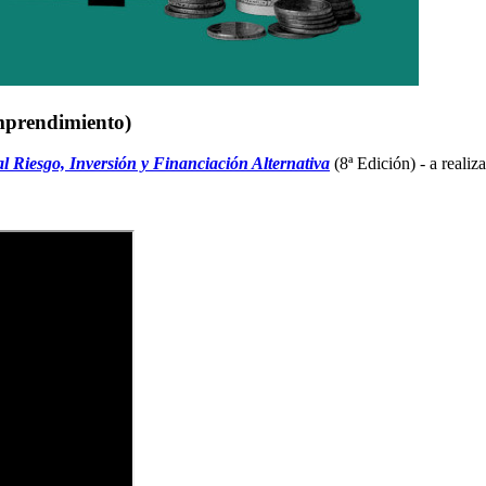
mprendimiento)
l Riesgo, Inversión y Financiación Alternativa
(8ª Edición) - a realiz