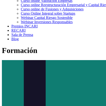
Curso online Valoración Empresas
Curso online Reestructuración Empresarial y Capital Rie
Curso online de Fusiones y Adquisiciones
Curso Online Integral sobre Startups
Webinar Capital Riesgo Sostenible
Webinar Inversiones Responsables
Premios INCARI
RECARI
Sala de Prensa
Blog
Formación