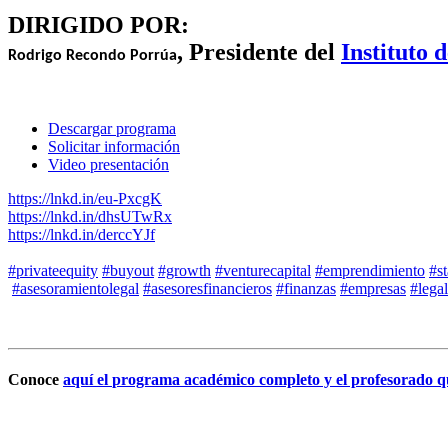
DIRIGIDO POR:
, Presidente del
Instituto 
Rodrigo Recondo Porrúa
Descargar programa
Solicitar información
Video presentación
https://lnkd.in/eu-PxcgK
https://lnkd.in/dhsUTwRx
https://lnkd.in/derccYJf
#privateequity
#buyout
#growth
#venturecapital
#emprendimiento
#st
#asesoramientolegal
#asesoresfinancieros
#finanzas
#empresas
#legal
Conoce
aquí el
programa académico completo
y el profesorado q