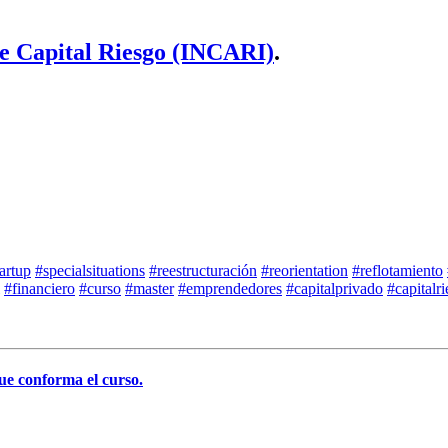
de Capital Riesgo (INCARI)
.
artup
#specialsituations
#reestructuración
#reorientation
#reflotamiento
#financiero
#curso
#master
#emprendedores
#capitalprivado
#capitalr
ue conforma el curso.