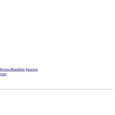
#crowdfunding
#asesor
iesgo