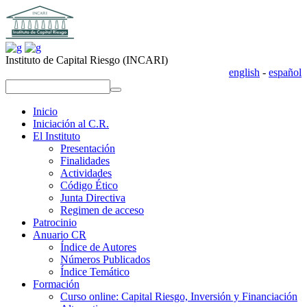
Instituto de Capital Riesgo (INCARI)
english
-
español
replica uhren
repliche orologi
replica rolex
replika klockor
replica uhren
repliche orologi
replica rolex
replika klockor
Inicio
Iniciación al C.R.
El Instituto
Presentación
Finalidades
Actividades
Código Ético
Junta Directiva
Regimen de acceso
Patrocinio
Anuario CR
Índice de Autores
Números Publicados
Índice Temático
Formación
Curso online: Capital Riesgo, Inversión y Financiación