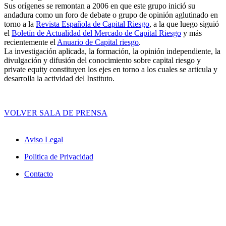
Sus orígenes se remontan a 2006 en que este grupo inició su
andadura como un foro de debate o grupo de opinión aglutinado en
torno a la
Revista Española de Capital Riesgo
, a la que luego siguió
el
Boletín de Actualidad del Mercado de Capital Riesgo
y más
recientemente el
Anuario de Capital riesgo
.
La investigación aplicada, la formación, la opinión independiente, la
divulgación y difusión del conocimiento sobre capital riesgo y
private equity constituyen los ejes en torno a los cuales se articula y
desarrolla la actividad del Instituto.
VOLVER SALA DE PRENSA
replika klokker
replica horloges
replica watches
fake watches
replica
사업 초기 단계에는 많은 재정 지원이 필요합니다. 회사를 계
uhren
repliche orologi
replica rolex
replika klockor
Aviso Legal
속 운영하려면 말이죠. 저는 온라인에서 저렴한 물건을 구매하
는 편입니다. 예를 들어,
레플리카 시계
를 구매하는 것은 경제
Politica de Privacidad
적으로 탄탄하다는 것을 보여줄 뿐만 아니라 삶의 질에도 거의
영향을 미치지 않습니다.
Contacto